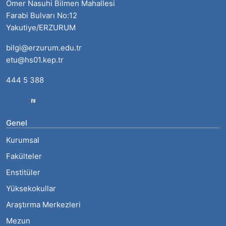
Ömer Nasuhi Bilmen Mahallesi
Farabi Bulvarı No:12
Yakutiye/ERZURUM
bilgi@erzurum.edu.tr
etu@hs01.kep.tr
444 5 388
Genel
Kurumsal
Fakülteler
Enstitüler
Yüksekokullar
Araştırma Merkezleri
Mezun