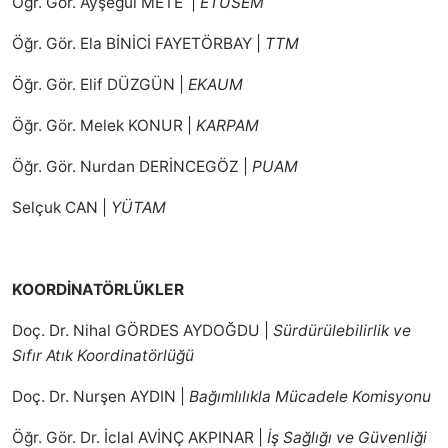
Öğr. Gör. Ayşegül METE |
ETÜSEM
Öğr. Gör. Ela BİNİCİ FAYETÖRBAY |
TTM
Öğr. Gör. Elif DÜZGÜN |
EKAUM
Öğr. Gör. Melek KONUR |
KARPAM
Öğr. Gör. Nurdan DERİNCEGÖZ |
PUAM
Selçuk CAN |
YÜTAM
KOORDİNATÖRLÜKLER
Doç. Dr. Nihal GÖRDES AYDOĞDU |
Sürdürülebilirlik ve
Sıfır Atık Koordinatörlüğü
Doç. Dr. Nurşen AYDIN |
Bağımlılıkla Mücadele Komisyonu
Öğr. Gör. Dr. İclal AVİNÇ AKPINAR |
İş Sağlığı ve Güvenliği