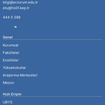
bilgi@erzurum.edu.tr
etu@hs01.kep.tr
444 5 388
Genel
Kurumsal
Fakülteler
Enstitüler
Yüksekokullar
Araştırma Merkezleri
Mezun
Hızlı Erişim
UBYS