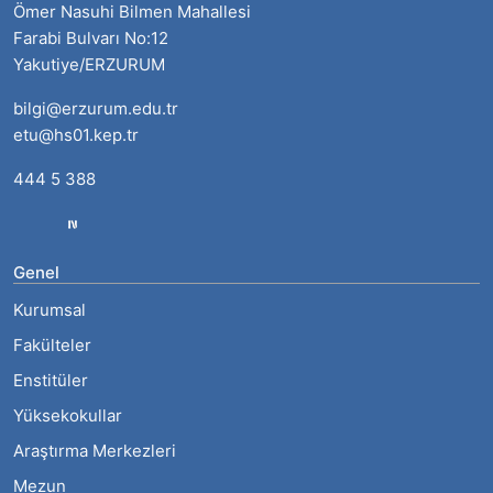
Ömer Nasuhi Bilmen Mahallesi
Farabi Bulvarı No:12
Yakutiye/ERZURUM
bilgi@erzurum.edu.tr
etu@hs01.kep.tr
444 5 388
Genel
Kurumsal
Fakülteler
Enstitüler
Yüksekokullar
Araştırma Merkezleri
Mezun