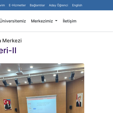
vim
E-Hizmetler
Bağlantılar
Aday Öğrenci
English
Arama
Üniversitemiz
Merkezimiz
İletişim
a Merkezi
ri-II