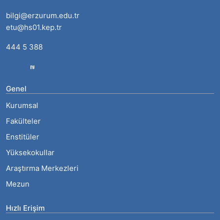
bilgi@erzurum.edu.tr
etu@hs01.kep.tr
444 5 388
Genel
Kurumsal
Fakülteler
Enstitüler
Yüksekokullar
Araştırma Merkezleri
Mezun
Hızlı Erişim