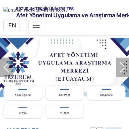
ERZURUM TEKNİK ÜNİVERSİTESİ
Afet Yönetimi Uygulama ve Araştırma Mer
EN
Önceki
So
Aday Öğrenci
KARPAM
Kütüphane
UZEM
YÜTAM