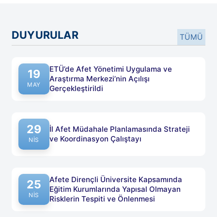
DUYURULAR
TÜMÜ
ETÜ’de Afet Yönetimi Uygulama ve
19
Araştırma Merkezi’nin Açılışı
Yayın tarihi: 19 Mayıs 2026
MAY
Gerçekleştirildi
29
İl Afet Müdahale Planlamasında Strateji
ve Koordinasyon Çalıştayı
Yayın tarihi: 29 Nisan 2026
NIS
Afete Dirençli Üniversite Kapsamında
25
Eğitim Kurumlarında Yapısal Olmayan
Yayın tarihi: 25 Nisan 2026
NIS
Risklerin Tespiti ve Önlenmesi