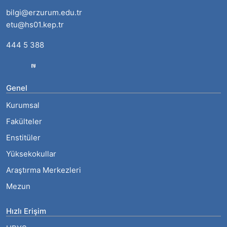
bilgi@erzurum.edu.tr
etu@hs01.kep.tr
444 5 388
Genel
Kurumsal
Fakülteler
Enstitüler
Yüksekokullar
Araştırma Merkezleri
Mezun
Hızlı Erişim