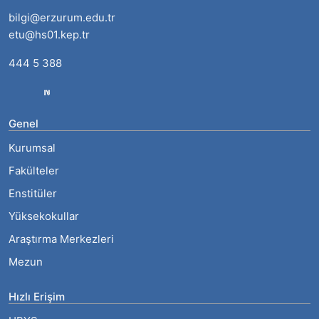
bilgi@erzurum.edu.tr
etu@hs01.kep.tr
444 5 388
Genel
Kurumsal
Fakülteler
Enstitüler
Yüksekokullar
Araştırma Merkezleri
Mezun
Hızlı Erişim