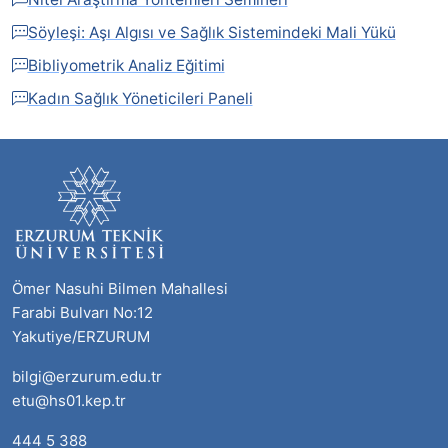
Söyleşi: Aşı Algısı ve Sağlık Sistemindeki Mali Yükü
Bibliyometrik Analiz Eğitimi
Kadın Sağlık Yöneticileri Paneli
Ömer Nasuhi Bilmen Mahallesi
Farabi Bulvarı No:12
Yakutiye/ERZURUM
bilgi@erzurum.edu.tr
etu@hs01.kep.tr
444 5 388