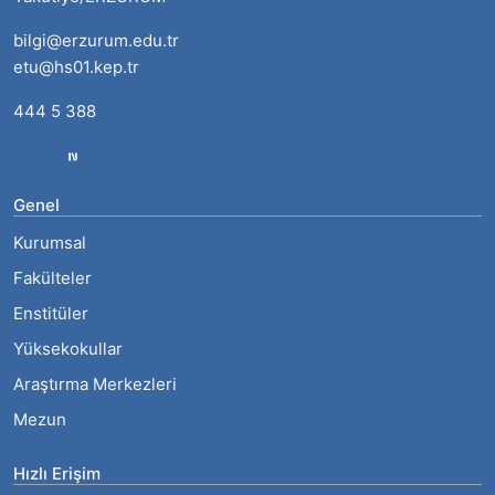
bilgi@erzurum.edu.tr
etu@hs01.kep.tr
444 5 388
Genel
Kurumsal
Fakülteler
Enstitüler
Yüksekokullar
Araştırma Merkezleri
Mezun
Hızlı Erişim