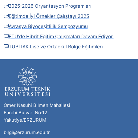
2025-2026 Oryantasyon Programları
Eğitimde İyi Örnekler Çalıştayı 2025
Avrasya Biyoçeşitlilik Sempozyumu
ETÜ'de Hibrit Eğitim Çalışmaları Devam Ediyor.
TÜBİTAK Lise ve Ortaokul Bölge Eğitimleri
Ömer Nasuhi Bilmen Mahallesi
Farabi Bulvarı No:12
Yakutiye/ERZURUM
bilgi@erzurum.edu.tr