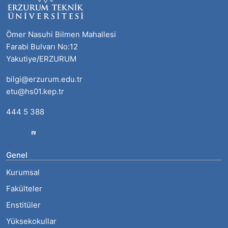
Ömer Nasuhi Bilmen Mahallesi
Farabi Bulvarı No:12
Yakutiye/ERZURUM
bilgi@erzurum.edu.tr
etu@hs01.kep.tr
444 5 388
Genel
Kurumsal
Fakülteler
Enstitüler
Yüksekokullar