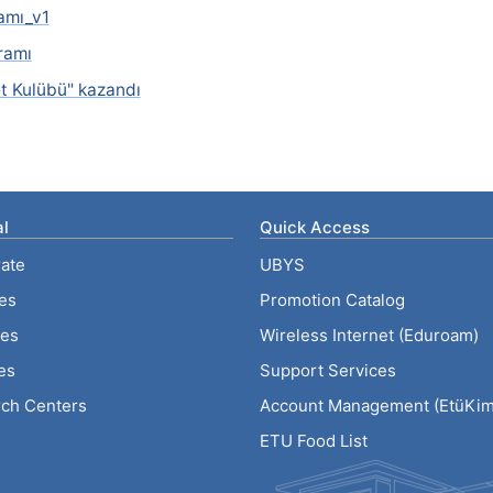
amı_v1
ramı
et Kulübü" kazandı
l
Quick Access
ate
UBYS
ies
Promotion Catalog
tes
Wireless Internet (Eduroam)
es
Support Services
ch Centers
Account Management (EtüKiml
ETU Food List