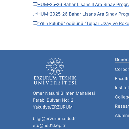
HUM-25-26 Bahar Lisans II Ara Sınav Progr
HUM-2025-26 Bahar Lisans Ara Sınav Prog
"Yılın kulübü" ödülünü "Tulpar Uzay ve Rok
Genera
Corpor
Facult
Institu
Ömer Nasuhi Bilmen Mahallesi
Colleg
Farabi Bulvarı No:12
Resear
Yakutiye/ERZURUM
Alumni
bilgi@erzurum.edu.tr
etu@hs01.kep.tr