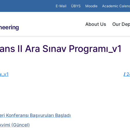
E-Mail
ÜBYS
Moodle
Academic Calen
About Us
Our De
neering
ns II Ara Sınav Programı_v1
ı_v1
/
2
eri Konferansı Başvuruları Başladı
vimi (Güncel)