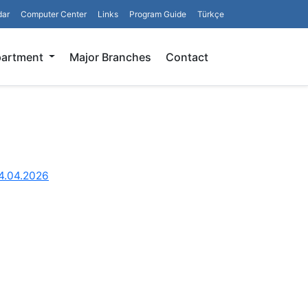
dar
Computer Center
Links
Program Guide
Türkçe
Search
partment
Major Branches
Contact
4.04.2026