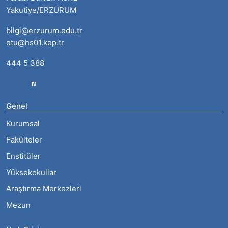
Yakutiye/ERZURUM
bilgi@erzurum.edu.tr
etu@hs01.kep.tr
444 5 388
Genel
Kurumsal
Fakülteler
Enstitüler
Yüksekokullar
Araştırma Merkezleri
Mezun