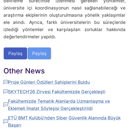
belirleme sürecinde izlenmesi gereken yöntemler,
üniversite içi koordinasyonun nasıl sağlanabileceği ve
araştırma ekiplerinin oluşturulmasına yönelik yaklaşımlar
ele alındı. Ayrıca, farklı üniversitelerin bu süreçlerde
izlediği yöntemler ve karşılaşılan zorluklar hakkında
değerlendirmeler yapıldı.
Paylaş
Paylaş
Other News
Proje Günleri Ödülleri Sahiplerini Buldu
SKYTECH’26 Zirvesi Fakültemizde Gerçekleşti
Fakültemizde Tematik Alanlarda Uzmanlaşma ve
Eklemeli İmalat Söyleşisi Gerçekleştirildi
ETÜ BMT Kulübü’nden Siber Güvenlik Alanında Büyük
Başarı