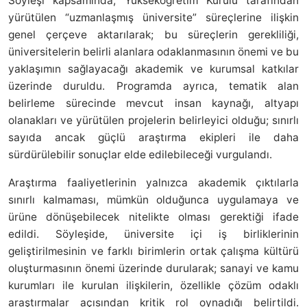
Söyleşi kapsamında, Yükseköğretim Kurulu tarafından
yürütülen “uzmanlaşmış üniversite” süreçlerine ilişkin
genel çerçeve aktarılarak; bu süreçlerin gerekliliği,
üniversitelerin belirli alanlara odaklanmasının önemi ve bu
yaklaşımın sağlayacağı akademik ve kurumsal katkılar
üzerinde duruldu. Programda ayrıca, tematik alan
belirleme sürecinde mevcut insan kaynağı, altyapı
olanakları ve yürütülen projelerin belirleyici olduğu; sınırlı
sayıda ancak güçlü araştırma ekipleri ile daha
sürdürülebilir sonuçlar elde edilebileceği vurgulandı.
Araştırma faaliyetlerinin yalnızca akademik çıktılarla
sınırlı kalmaması, mümkün olduğunca uygulamaya ve
ürüne dönüşebilecek nitelikte olması gerektiği ifade
edildi. Söyleşide, üniversite içi iş birliklerinin
geliştirilmesinin ve farklı birimlerin ortak çalışma kültürü
oluşturmasının önemi üzerinde durularak; sanayi ve kamu
kurumları ile kurulan ilişkilerin, özellikle çözüm odaklı
araştırmalar açısından kritik rol oynadığı belirtildi.