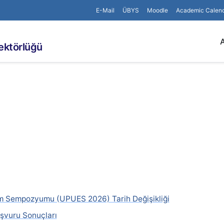
E-Mail
ÜBYS
Moodle
Academic Calen
rektörlüğü
im Sempozyumu (UPUES 2026) Tarih Değişikliği
şvuru Sonuçları