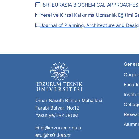
: 8th EURASIA BIOCHEMICAL APPROACHE
Yerel ve Kırsal Kalkınma Uzmanlık Eğitimi S
Journal of Planning, Architecture and Desig
Genera
Corpor
Facult
Institu
Ömer Nasuhi Bilmen Mahallesi
Colleg
Farabi Bulvarı No:12
Resear
Yakutiye/ERZURUM
Alumni
bilgi@erzurum.edu.tr
etu@hs01.kep.tr