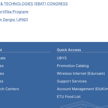
S & TECHNOLOGIES (EBAT) CONGRESS
ertifika Programı
n Dergisi (JPAD)
l
Quick Access
ate
UBYS
ies
Promotion Catalog
tes
Wireless Internet (Eduroam)
es
Support Services
ch Centers
Account Management (EtüKiml
ETU Food List