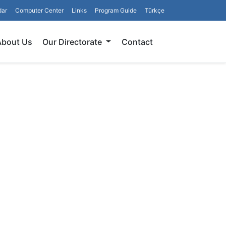
dar
Computer Center
Links
Program Guide
Türkçe
Search
About Us
Our Directorate
Contact