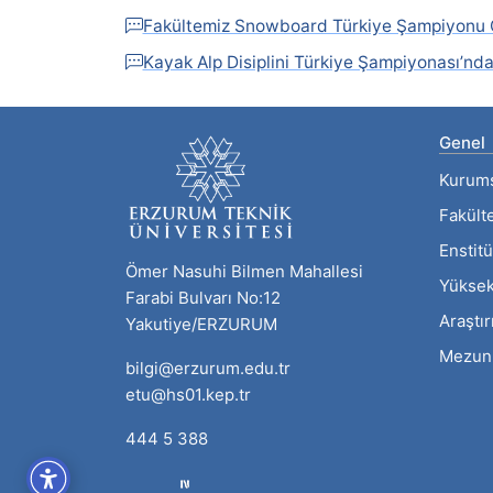
Fakültemiz Snowboard Türkiye Şampiyonu 
Kayak Alp Disiplini Türkiye Şampiyonası’nda
Genel
Kurum
Fakült
Enstitü
Ömer Nasuhi Bilmen Mahallesi
Yüksek
Farabi Bulvarı No:12
Araştı
Yakutiye/ERZURUM
Mezun
bilgi@erzurum.edu.tr
etu@hs01.kep.tr
444 5 388