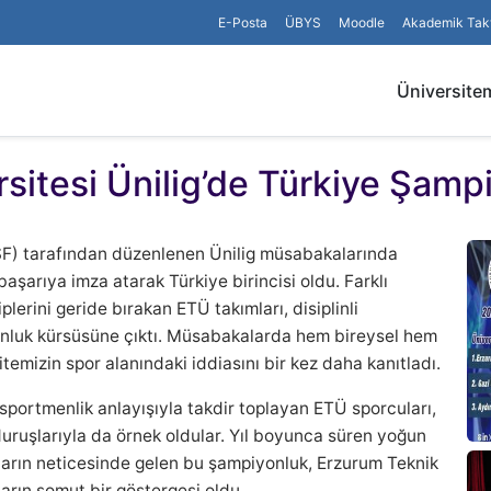
E-Posta
ÜBYS
Moodle
Akademik Tak
Üniversite
sitesi Ünilig’de Türkiye Şamp
SF) tarafından düzenlenen Ünilig müsabakalarında
aşarıya imza atarak Türkiye birincisi oldu. Farklı
lerini geride bırakan ETÜ takımları, disiplinli
yonluk kürsüsüne çıktı. Müsabakalarda hem bireysel hem
temizin spor alanındaki iddiasını bir kez daha kanıtladı.
sportmenlik anlayışıyla takdir toplayan ETÜ sporcuları,
duruşlarıyla da örnek oldular. Yıl boyunca süren yoğun
kların neticesinde gelen bu şampiyonluk, Erzurum Teknik
ların somut bir göstergesi oldu.