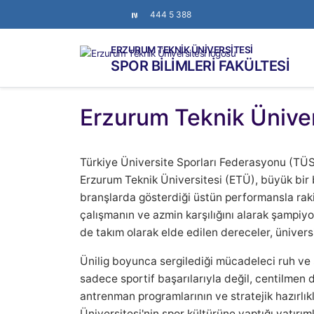
444 5 388
ERZURUM TEKNİK ÜNİVERSİTESİ
SPOR BİLİMLERİ FAKÜLTESİ
Erzurum Teknik Üniver
Türkiye Üniversite Sporları Federasyonu (TÜ
Erzurum Teknik Üniversitesi (ETÜ), büyük bir b
branşlarda gösterdiği üstün performansla rakip
çalışmanın ve azmin karşılığını alarak şampi
de takım olarak elde edilen dereceler, üniversi
Ünilig boyunca sergilediği mücadeleci ruh ve 
sadece sportif başarılarıyla değil, centilmen 
antrenman programlarının ve stratejik hazırlı
Üniversitesi'nin spor kültürüne yaptığı yatırım