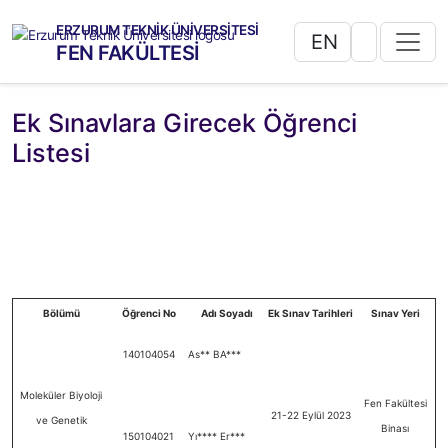
ERZURUM TEKNİK ÜNİVERSİTESİ
EN
FEN FAKÜLTESİ
Ek Sınavlara Girecek Öğrenci
Listesi
Bölümü
Öğrenci No
Adı Soyadı
Ek Sınav Tarihleri
Sınav Yeri
140104054
As** BA***
Moleküler Biyoloji
Fen Fakültesi
21-22 Eylül 2023
ve Genetik
Binası
150104021
Yı**** Er***