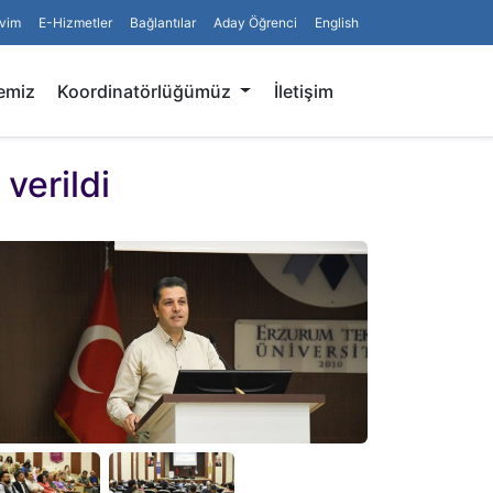
vim
E-Hizmetler
Bağlantılar
Aday Öğrenci
English
Arama
emiz
Koordinatörlüğümüz
İletişim
verildi