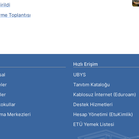
rildi
rme Toplantısı
Hızlı Erişim
sal
UBYS
eler
Tanıtım Kataloğu
ler
Kablosuz İnternet (Eduroam)
okullar
Destek Hizmetleri
rma Merkezleri
Hesap Yönetimi (EtuKimlik)
ETÜ Yemek Listesi