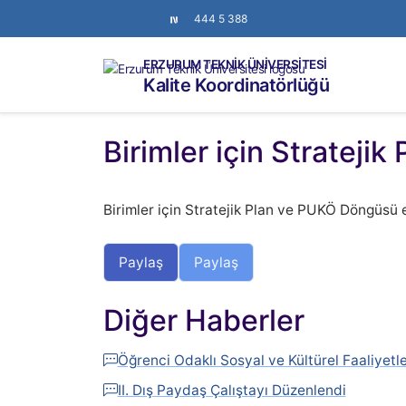
444 5 388
ERZURUM TEKNİK ÜNİVERSİTESİ
Kalite Koordinatörlüğü
Birimler için Strateji
Birimler için Stratejik Plan ve PUKÖ Döngüsü eğ
Paylaş
Paylaş
Diğer Haberler
Öğrenci Odaklı Sosyal ve Kültürel Faaliyet
II. Dış Paydaş Çalıştayı Düzenlendi