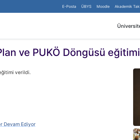
E-Posta
ÜBYS
Moodle
Akademik Tak
Üniversit
k Plan ve PUKÖ Döngüsü eğitimi 
itimi verildi.
ler Devam Ediyor