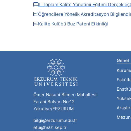
II. Toplam Kalite Yönetimi Eğitimi Gerçekleşti
Öğrencilere Yönelik Akreditasyon Bilgilendi
Kalite Kulübü Buz Pateni Etkinliği
Genel
Kurum
Fakült
Enstitü
Ömer Nasuhi Bilmen Mahallesi
Yüksek
Farabi Bulvarı No:12
Araştı
Yakutiye/ERZURUM
Mezun
bilgi@erzurum.edu.tr
etu@hs01.kep.tr