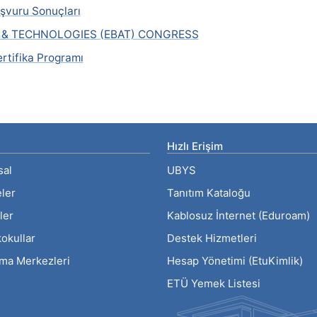
şvuru Sonuçları
S & TECHNOLOGIES (EBAT) CONGRESS
ertifika Programı
Hızlı Erişim
sal
UBYS
eler
Tanıtım Kataloğu
ler
Kablosuz İnternet (Eduroam)
okullar
Destek Hizmetleri
rma Merkezleri
Hesap Yönetimi (EtuKimlik)
ETÜ Yemek Listesi