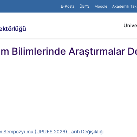
E-Posta
ÜBYS
Moodle
Akademik Tak
Ünive
rektörlüğü
 Bilimlerinde Araştırmalar De
im Sempozyumu (UPUES 2026) Tarih Değişikliği