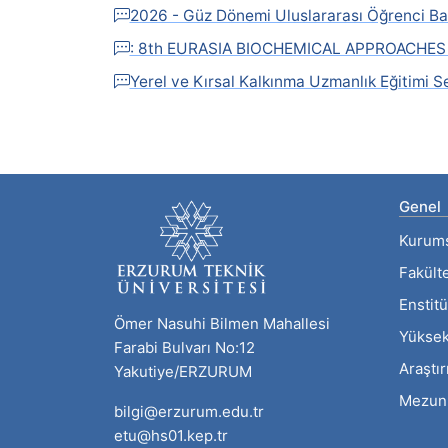
2026 - Güz Dönemi Uluslararası Öğrenci Ba
: 8th EURASIA BIOCHEMICAL APPROACHE
Yerel ve Kırsal Kalkınma Uzmanlık Eğitimi S
Genel
Kurum
Fakült
Enstitü
Ömer Nasuhi Bilmen Mahallesi
Yüksek
Farabi Bulvarı No:12
Araştı
Yakutiye/ERZURUM
Mezun
bilgi@erzurum.edu.tr
etu@hs01.kep.tr