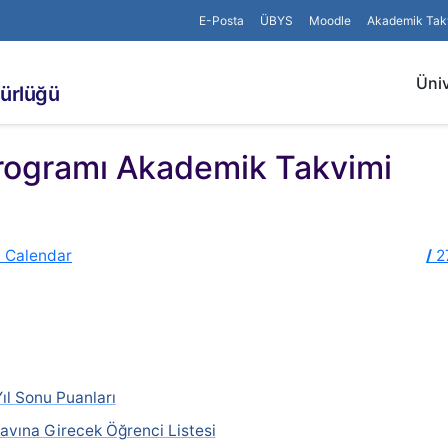
E-Posta
ÜBYS
Moodle
Akademik Tak
Üniv
dürlüğü
rogramı Akademik Takvimi
c Calendar
/
2
ıl Sonu Puanları
avına Girecek Öğrenci Listesi