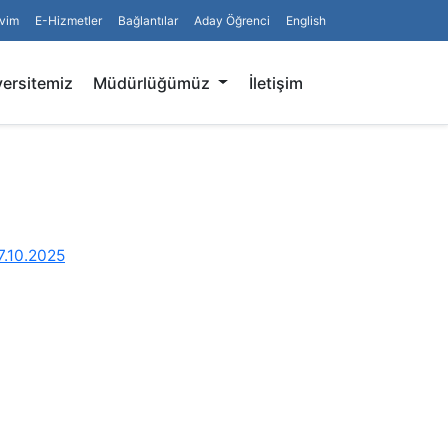
vim
E-Hizmetler
Bağlantılar
Aday Öğrenci
English
Arama
ersitemiz
Müdürlüğümüz
İletişim
7.10.2025