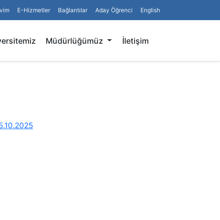
vim
E-Hizmetler
Bağlantılar
Aday Öğrenci
English
Arama
ersitemiz
Müdürlüğümüz
İletişim
5.10.2025