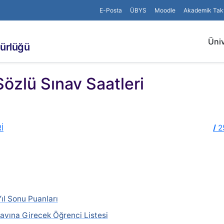
E-Posta
ÜBYS
Moodle
Akademik Tak
Üniv
dürlüğü
zlü Sınav Saatleri
İ
/
2
ıl Sonu Puanları
avına Girecek Öğrenci Listesi