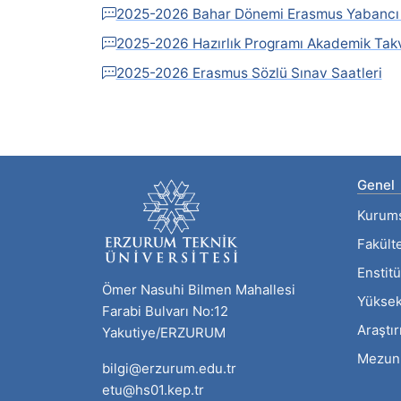
2025-2026 Bahar Dönemi Erasmus Yabancı D
2025-2026 Hazırlık Programı Akademik Tak
2025-2026 Erasmus Sözlü Sınav Saatleri
Genel
Kurum
Fakült
Enstitü
Ömer Nasuhi Bilmen Mahallesi
Yüksek
Farabi Bulvarı No:12
Araştı
Yakutiye/ERZURUM
Mezun
bilgi@erzurum.edu.tr
etu@hs01.kep.tr