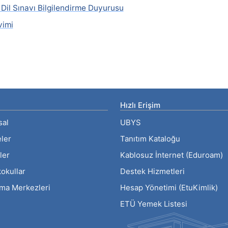
il Sınavı Bilgilendirme Duyurusu
vimi
Hızlı Erişim
sal
UBYS
eler
Tanıtım Kataloğu
ler
Kablosuz İnternet (Eduroam)
okullar
Destek Hizmetleri
rma Merkezleri
Hesap Yönetimi (EtuKimlik)
ETÜ Yemek Listesi