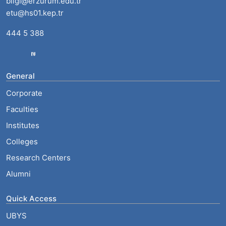
bilgi@erzurum.edu.tr
etu@hs01.kep.tr
444 5 388
General
Corporate
Faculties
Institutes
Colleges
Research Centers
Alumni
Quick Access
UBYS