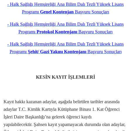
- Halk Sağlığı Hemşireliği Ana Bilim Dalı Tezli Yüksek Lisans
Programı
Genel Kontenjan
Başvuru Sonuçları
- Halk Sağlığı Hemşireliği Ana Bilim Dalı Tezli Yüksek Lisans
Programı
Protokol Kontenjanı
Başvuru Sonuçları
- Halk Sağlığı Hemşireliği Ana Bilim Dalı Tezli Yüksek Lisans
Programı
Şehit/ Gazi Yakını Kontenjanı
Başvuru Sonuçları
KESİN KAYIT İŞLEMLERİ
Kayıt hakkı kazanan adaylar, aşağıda belirtilen tarihler arasında
a
daylar T.C. Kimlik Kartıyla Kütüphane Binası 1. Kat Öğrenci
İşleri Daire Başkanlığı’na gelerek öğrenci kaydı
yapılabilecektir.
Şahsen kayıt yapamayacak durumda olan adaylar,