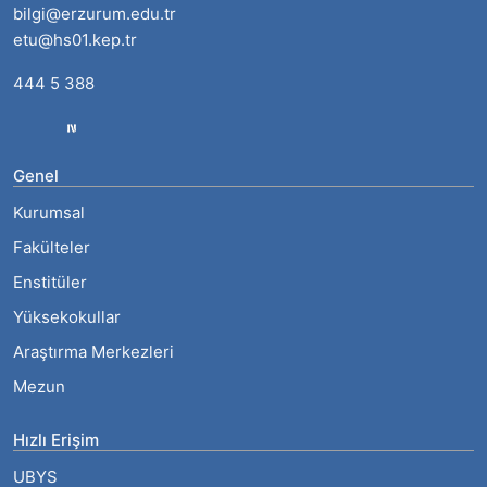
bilgi@erzurum.edu.tr
etu@hs01.kep.tr
444 5 388
Genel
Kurumsal
Fakülteler
Enstitüler
Yüksekokullar
Araştırma Merkezleri
Mezun
Hızlı Erişim
UBYS