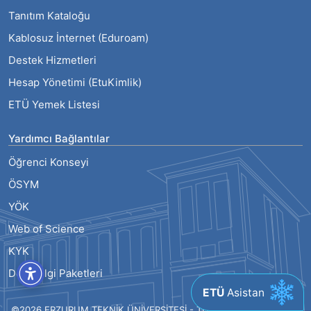
Tanıtım Kataloğu
Kablosuz İnternet (Eduroam)
Destek Hizmetleri
Hesap Yönetimi (EtuKimlik)
ETÜ Yemek Listesi
Yardımcı Bağlantılar
Öğrenci Konseyi
ÖSYM
YÖK
Web of Science
KYK
Ders Bilgi Paketleri
ETÜ
Asistan
©2026 ERZURUM TEKNİK ÜNİVERSİTESİ - TÜM HAKLARI SAKLIDIR