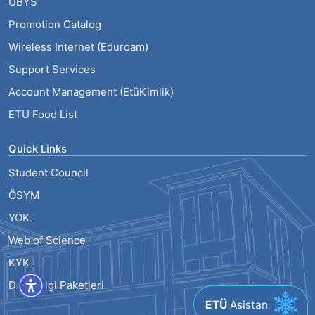
UBYS
Promotion Catalog
Wireless Internet (Eduroam)
Support Services
Account Management (EtüKimlik)
ETU Food List
Quick Links
Student Council
ÖSYM
YÖK
Web of Science
KYK
Ders Bilgi Paketleri
ETÜ
Asistan