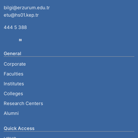
bilgi@erzurum.edu.tr
etu@hs01.kep.tr
444 5 388
General
Corporate
Faculties
Institutes
Colleges
Research Centers
Alumni
Quick Access