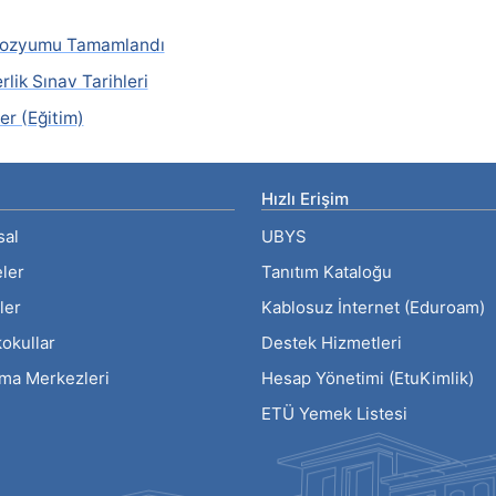
empozyumu Tamamlandı
lik Sınav Tarihleri
r (Eğitim)
Hızlı Erişim
sal
UBYS
eler
Tanıtım Kataloğu
ler
Kablosuz İnternet (Eduroam)
okullar
Destek Hizmetleri
rma Merkezleri
Hesap Yönetimi (EtuKimlik)
ETÜ Yemek Listesi