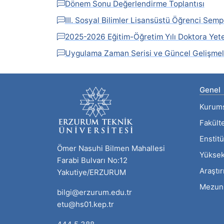
Dönem Sonu Değerlendirme Toplantısı
III. Sosyal Bilimler Lisansüstü Öğrenci S
2025-2026 Eğitim-Öğretim Yılı Doktora Yeter
Uygulama Zaman Serisi ve Güncel Gelişmele
Genel
Kurum
Fakült
Enstitü
Ömer Nasuhi Bilmen Mahallesi
Yüksek
Farabi Bulvarı No:12
Araştı
Yakutiye/ERZURUM
Mezun
bilgi@erzurum.edu.tr
etu@hs01.kep.tr