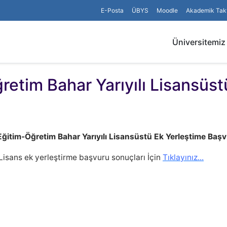
E-Posta
ÜBYS
Moodle
Akademik Tak
Üniversitemiz
tim Bahar Yarıyılı Lisansüst
itim-Öğretim Bahar Yarıyılı Lisansüstü Ek Yerleştime Başv
isans ek yerleştirme başvuru sonuçları İçin
Tıklayınız...