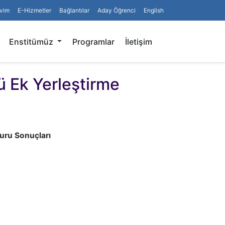
vim
E-Hizmetler
Bağlantılar
Aday Öğrenci
English
Arama
Enstitümüz
Programlar
İletişim
ü Ek Yerleştirme
uru Sonuçları