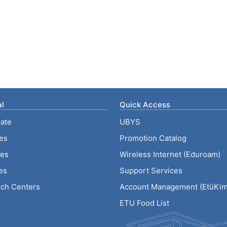
l
Quick Access
ate
UBYS
ies
Promotion Catalog
tes
Wireless Internet (Eduroam)
es
Support Services
ch Centers
Account Management (EtüKiml
ETU Food List