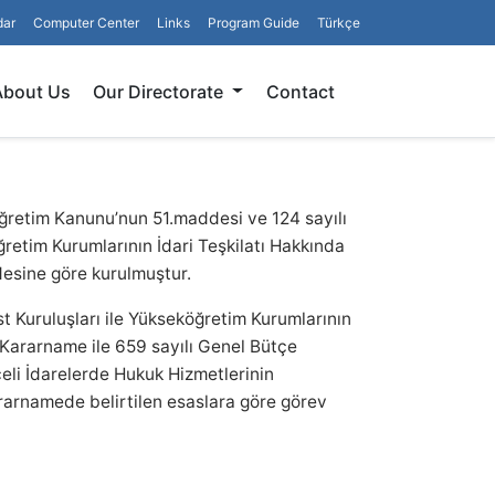
dar
Computer Center
Links
Program Guide
Türkçe
Search
About Us
Our Directorate
Contact
ğretim Kanunu’nun 51.maddesi ve 124 sayılı
retim Kurumlarının İdari Teşkilatı Hakkında
sine göre kurulmuştur.
t Kuruluşları ile Yükseköğretim Kurumlarının
Kararname ile 659 sayılı Genel Bütçe
eli İdarelerde Hukuk Hizmetlerinin
arnamede belirtilen esaslara göre görev