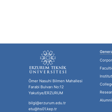
Genera
Corpor
Facult
Institu
Ömer Nasuhi Bilmen Mahallesi
Colleg
Farabi Bulvarı No:12
Resear
Yakutiye/ERZURUM
Alumni
bilgi@erzurum.edu.tr
etu@hs01.kep.tr